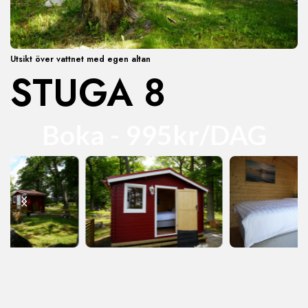
Utsikt över vattnet med egen altan
STUGA 8
Boka - 995kr/DAG