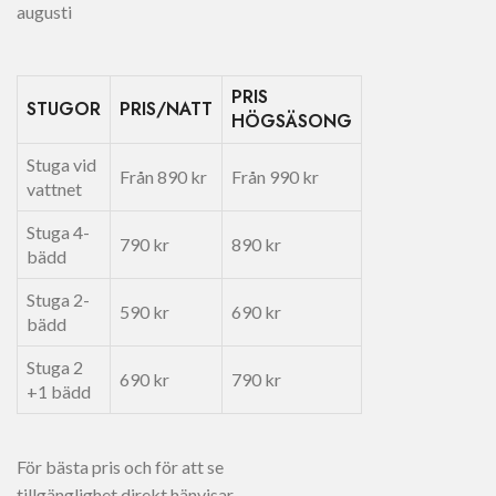
augusti
PRIS
STUGOR
PRIS/NATT
HÖGSÄSONG
Stuga vid
Från 890 kr
Från 990 kr
vattnet
Stuga 4-
790 kr
890 kr
bädd
Stuga 2-
590 kr
690 kr
bädd
Stuga 2
690 kr
790 kr
+1 bädd
För bästa pris och för att se
tillgänglighet direkt hänvisar