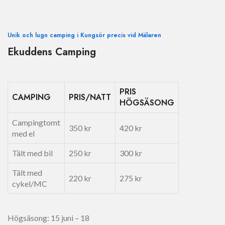
Unik och lugn camping i Kungsör precis vid Mälaren
Ekuddens Camping
PRIS
CAMPING
PRIS/NATT
HÖGSÄSONG
Campingtomt
350 kr
420 kr
med el
Tält med bil
250 kr
300 kr
Tält med
220 kr
275 kr
cykel/MC
Högsäsong: 15 juni – 18