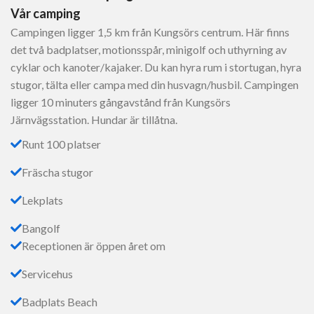
Vår camping
Campingen ligger 1,5 km från Kungsörs centrum. Här finns
det två badplatser, motionsspår, minigolf och uthyrning av
cyklar och kanoter/kajaker. Du kan hyra rum i stortugan, hyra
stugor, tälta eller campa med din husvagn/husbil. Campingen
ligger 10 minuters gångavstånd från Kungsörs
Järnvägsstation. Hundar är tillåtna.
Runt 100 platser
Fräscha stugor
Lekplats
Bangolf
Receptionen är öppen året om
Servicehus
Badplats Beach